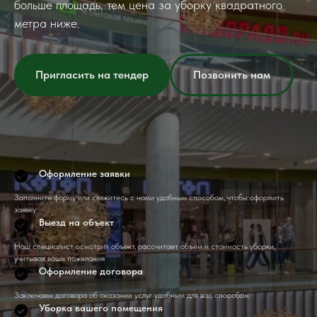
больше площадь, тем цена за уборку квадратного
метра ниже.
Пригласить на тендер
Позвонить нам
Оформление заявки
Заполните форму или свяжитесь с нами удобным способом, чтобы оформить
заявку
Выезд на объект
Наш специалист осмотрит объект, рассчитает объем и стоимость уборки,
учитывая ваши пожелания
Оформление договора
Заключаем договора об оказании услуг удобным для вас способом
Уборка вашего помещения