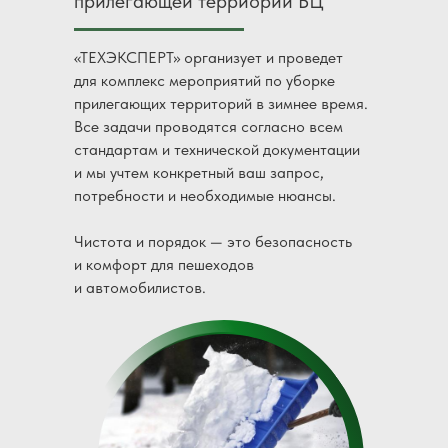
прилегающей терриории БЦ
в рамках ежедневного клининга.
стройматериалов.
позаботится о деревьях и насаждениях
Удаление грязи с потолка в торговом
«ТЕХЭКСПЕРТ» организует и проведет
центре — такую задачу сложно решать
для комплекс мероприятий по уборке
каждый день, когда трудится один или
прилегающих территорий в зимнее время.
всего несколько клинеров. При
Все задачи проводятся согласно всем
генеральной уборке такая задача
стандартам и технической документации
решается командой клинеров.
и мы учтем конкретный ваш запрос,
потребности и необходимые нюансы.
Чистота и порядок — это безопасность
и комфорт для пешеходов
и автомобилистов.