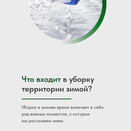
Плюс обычно все происходит, когда ТЦ
не работает (например, ночью),
и клинерам не мешают посетители.
Дезинфекция — тоже не самая простая
процедура, но она часто является важной
частью генеральной уборки.
Что входит
в уборку
территории зимой?
Уборка в зимнее время включает в себя
ряд важных моментов, о которых
мы расскажем ниже: